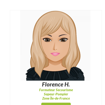
Florence H.
Formateur Secourisme
Sapeur-Pompier
Zone Île-de-France