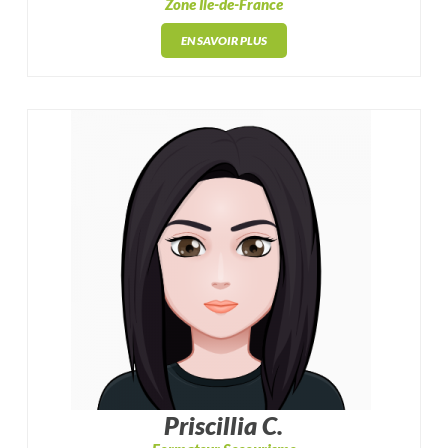
Zone Île-de-France
EN SAVOIR PLUS
Priscillia C.