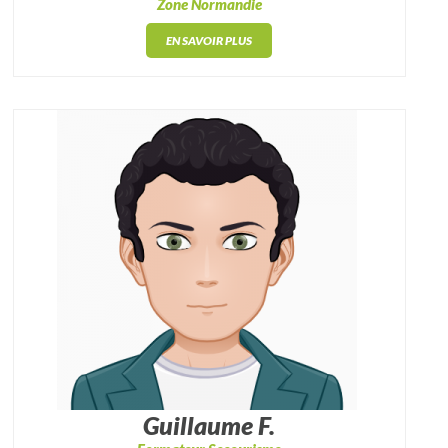
Zone Normandie
EN SAVOIR PLUS
Guillaume F.